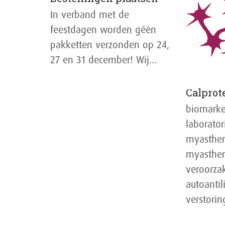
In verband met de
feestdagen worden géén
pakketten verzonden op 24,
27 en 31 december! Wij…
Calprot
biomarke
laborator
myastheni
myasthen
veroorza
autoanti
verstorin