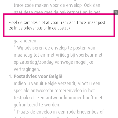
trace code maken voor de envelop. Ook dan
gaat deze mee met de pakketpost en is het
×
helaas geen medische post meer. Daardoor
Geef de samples niet af voor Track and Trace, maar post
kunnen enveloppen zoek raken en kunnen wij
ze in de brievenbus of in de postzak.
snelle verzending richting ons lab niet meer
garanderen.
* Wij adviseren de envelop te posten van
maandag tot en met vrijdag bij voorkeur niet
op zaterdag/zondag vanwege mogelijke
vertragingen.
Postadvies voor België
Indien u vanuit België verzendt, vindt u een
speciale antwoordnummerenvelop in het
testpakket. Een antwoordnummer hoeft niet
gefrankeerd te worden.
* Plaats de envelop in een rode brievenbus of