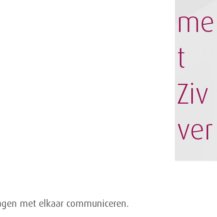
me
t
Ziv
ver
slagen met elkaar communiceren.